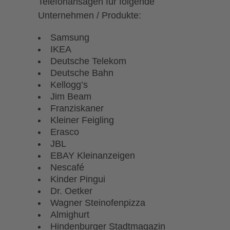
Telefonansagen für folgende
Unternehmen / Produkte:
Samsung
IKEA
Deutsche Telekom
Deutsche Bahn
Kellogg’s
Jim Beam
Franziskaner
Kleiner Feigling
Erasco
JBL
EBAY Kleinanzeigen
Nescafé
Kinder Pingui
Dr. Oetker
Wagner Steinofenpizza
Almighurt
Hindenburger Stadtmagazin